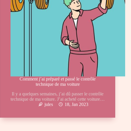
Comment j’ai préparé et passé le contrôle
technique de ma voiture
Il y a quelques semaines, j’ai dû passer le contrôle
technique de ma voiture. J’ai acheté cette voiture…
jules
18, Jan 2023