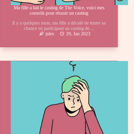
Ma fille a fait le casting de The Voice, voici mes
conseils pour réussir un casting
Il y a quelques mois, ma fille a décidé de tenter sa
chance en participant au casting de…
jules
29, Jan 2023