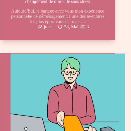
changement de domicile sans stress
Aujourd’hui, je partage avec vous mon expérience
personnelle de déménagement, l’une des aventures
les plus éprouvantes – mais…
jules
28, Mai 2023