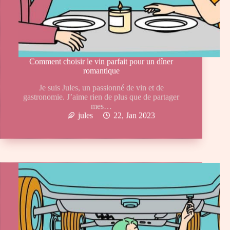
Comment choisir le vin parfait pour un dîner
romantique
Je suis Jules, un passionné de vin et de
gastronomie. J’aime rien de plus que de partager
mes…
jules
22, Jan 2023