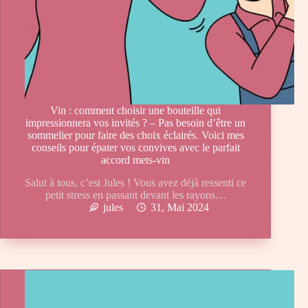
Vin : comment choisir une bouteille qui
impressionnera vos invités ? – Pas besoin d’être un
sommelier pour faire des choix éclairés. Voici mes
conseils pour épater vos convives avec le parfait
accord mets-vin
Salut à tous, c’est Jules ! Vous avez déjà ressenti ce
petit stress en passant devant les rayons…
jules
31, Mai 2024