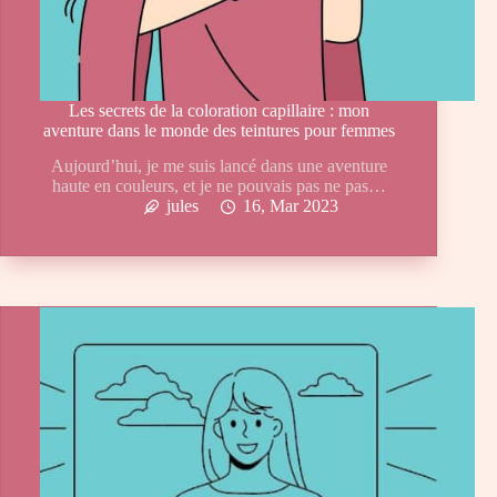
Les secrets de la coloration capillaire : mon
aventure dans le monde des teintures pour femmes
Aujourd’hui, je me suis lancé dans une aventure
haute en couleurs, et je ne pouvais pas ne pas…
jules
16, Mar 2023