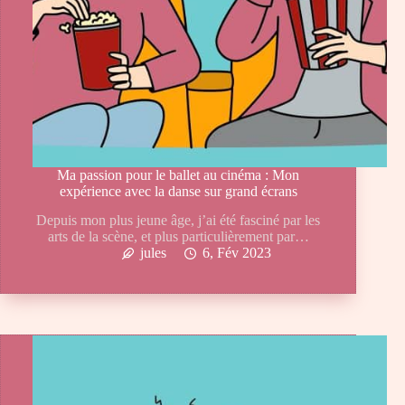
Ma passion pour le ballet au cinéma : Mon
expérience avec la danse sur grand écrans
Depuis mon plus jeune âge, j’ai été fasciné par les
arts de la scène, et plus particulièrement par…
jules
6, Fév 2023