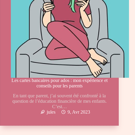
Les cartes bancaires pour ados : mon expérience et
conseils pour les parents
En tant que parent, j’ai souvent été confronté à la
question de l’éducation financière de mes enfants.
C’est…
jules
9, Avr 2023