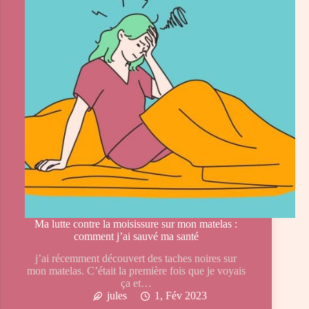
Ma lutte contre la moisissure sur mon matelas :
comment j’ai sauvé ma santé
j’ai récemment découvert des taches noires sur
mon matelas. C’était la première fois que je voyais
ça et…
jules
1, Fév 2023