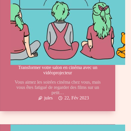
Transformer votre salon en cinéma avec un
vidéoprojecteur
Vous aimez les soirées cinéma chez vous, mais
vous êtes fatigué de regarder des films sur un
petit…
jules
22, Fév 2023