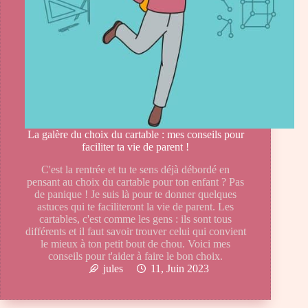
La galère du choix du cartable : mes conseils pour
faciliter ta vie de parent !
C'est la rentrée et tu te sens déjà débordé en
pensant au choix du cartable pour ton enfant ? Pas
de panique ! Je suis là pour te donner quelques
astuces qui te faciliteront la vie de parent. Les
cartables, c'est comme les gens : ils sont tous
différents et il faut savoir trouver celui qui convient
le mieux à ton petit bout de chou. Voici mes
conseils pour t'aider à faire le bon choix.
jules
11, Juin 2023