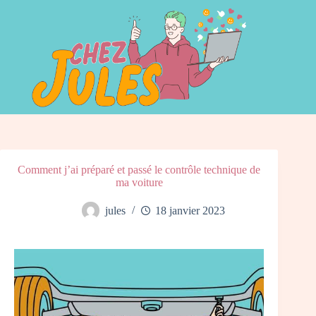
Passer
bento4d
bento4d
bento4d
slot gacor hari ini
bento4d
bento4d
bento4d
bento4d
bento4d
bento4d
bento4d
bento4d
bento4d
bento4d
bento4d
bento4d
bento4d
bento4d
bento4d
bento4d
bento4d
bento4d
bento4d
bento4d
bento4d
bento4d
bento4d
bento4d
bento4d
bento4d
bento4d
bento4d
bento4d
bento4d
bento4d
bento4d
bento4d
bento4d
bento4d
bento4d
bento4d
bento4d
bento4d
bento4d
bento4d
bento4d
bento4d
bento4d
bento4d
bento4d
bento4d
bento4d
bento4d
bento4d
bento4d
bento4d
bento4d
bento4d
link gacor
slot online
situs toto
slot gacor
toto slot
au
contenu
Comment j’ai préparé et passé le contrôle technique de
ma voiture
jules
18 janvier 2023