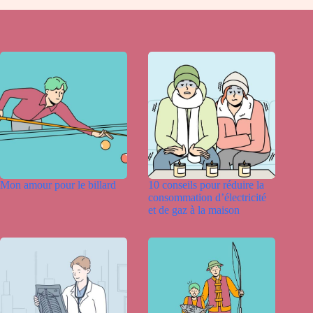
Mon amour pour le billard
10 conseils pour réduire la
consommation d’électricité
et de gaz à la maison