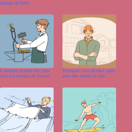
partage de liens
Comment acheter des louis
Pourquoi vous devriez opter
d’or à la banque de France
pour des volets en bois