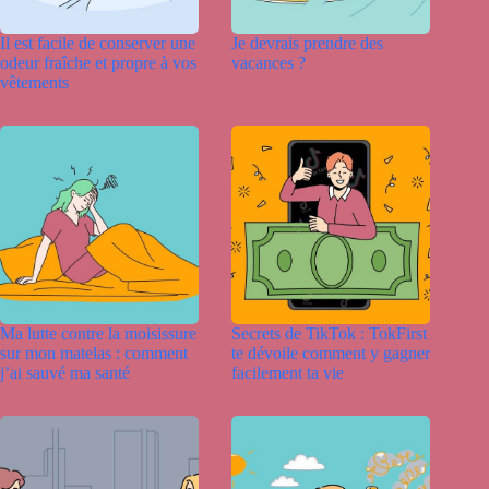
Il est facile de conserver une
Je devrais prendre des
odeur fraîche et propre à vos
vacances ?
vêtements
Ma lutte contre la moisissure
Secrets de TikTok : TokFirst
sur mon matelas : comment
te dévoile comment y gagner
j’ai sauvé ma santé
facilement ta vie