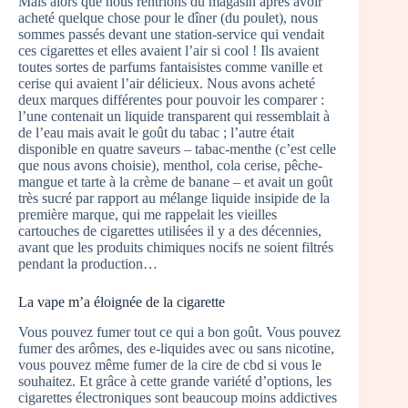
Mais alors que nous rentrions du magasin après avoir
acheté quelque chose pour le dîner (du poulet), nous
sommes passés devant une station-service qui vendait
ces cigarettes et elles avaient l’air si cool ! Ils avaient
toutes sortes de parfums fantaisistes comme vanille et
cerise qui avaient l’air délicieux. Nous avons acheté
deux marques différentes pour pouvoir les comparer :
l’une contenait un liquide transparent qui ressemblait à
de l’eau mais avait le goût du tabac ; l’autre était
disponible en quatre saveurs – tabac-menthe (c’est celle
que nous avons choisie), menthol, cola cerise, pêche-
mangue et tarte à la crème de banane – et avait un goût
très sucré par rapport au mélange liquide insipide de la
première marque, qui me rappelait les vieilles
cartouches de cigarettes utilisées il y a des décennies,
avant que les produits chimiques nocifs ne soient filtrés
pendant la production…
La vape m’a éloignée de la cigarette
Vous pouvez fumer tout ce qui a bon goût. Vous pouvez
fumer des arômes, des e-liquides avec ou sans nicotine,
vous pouvez même fumer de la cire de cbd si vous le
souhaitez. Et grâce à cette grande variété d’options, les
cigarettes électroniques sont beaucoup moins addictives