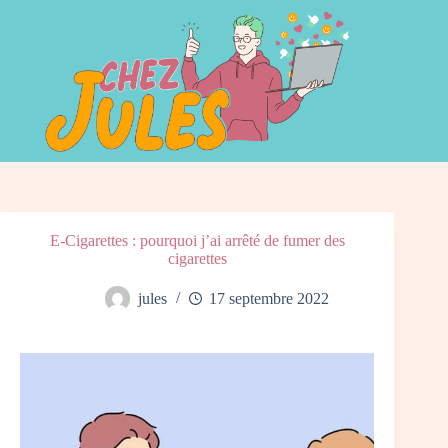
Passer
bento4d
togel online
au
contenu
E-Cigarettes : pourquoi j’ai arrêté de fumer des
cigarettes
jules
17 septembre 2022